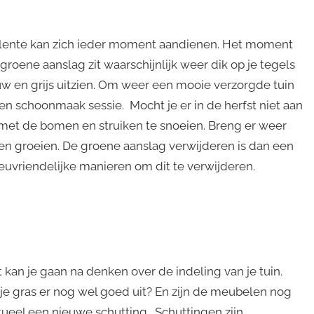
e lente kan zich ieder moment aandienen. Het moment
roene aanslag zit waarschijnlijk weer dik op je tegels
uw en grijs uitzien. Om weer een mooie verzorgde tuin
een schoonmaak sessie. Mocht je er in de herfst niet aan
 met de bomen en struiken te snoeien. Breng er weer
n groeien. De groene aanslag verwijderen is dan een
euvriendelijke manieren om dit te verwijderen.
et kan je gaan na denken over de indeling van je tuin.
 je gras er nog wel goed uit? En zijn de meubelen nog
tueel een nieuwe schutting. Schuttingen zijn