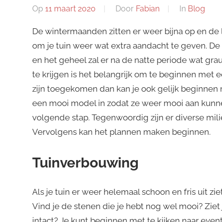
Op
11 maart 2020
Door
Fabian
In
Blog
De wintermaanden zitten er weer bijna op en d
om je tuin weer wat extra aandacht te geven. De g
en het geheel zal er na de natte periode wat gra
te krijgen is het belangrijk om te beginnen met 
zijn toegekomen dan kan je ook gelijk beginnen
een mooi model in zodat ze weer mooi aan kunne
volgende stap. Tegenwoordig zijn er diverse mili
Vervolgens kan het plannen maken beginnen.
Tuinverbouwing
Als je tuin er weer helemaal schoon en fris uit zi
Vind je de stenen die je hebt nog wel mooi? Ziet
intact? Je kunt beginnen met te kijken naar even